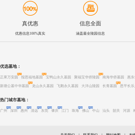
真优惠
信息全面
优惠信息100%真实
涵盖最全陵园信息
优选墓地：
正果万安园
报恩福地墓园
宝鸭山永久墓园
聚福宝华侨陵园
南海华侨墓园
惠东
新塘公墓中华墓园
龙山永久墓园
飞鹅永久墓园
大洋山陵园
长青墓园
恩平长乐
热门城市墓地：
广州
深圳
惠州
清远
东莞
肇庆
江门
珠海
佛山
中山
汕头
韶关
河源