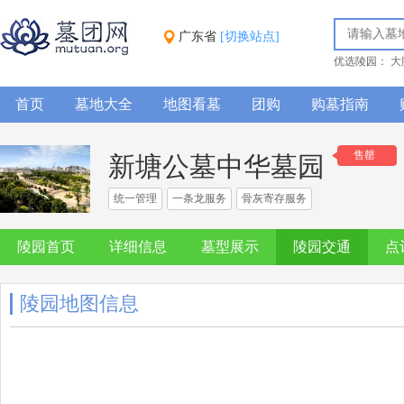
广东省
[切换站点]
优选陵园：
大
园
正果万安
首页
墓地大全
地图看墓
团购
购墓指南
售罄
新塘公墓中华墓园
统一管理
一条龙服务
骨灰寄存服务
陵园首页
详细信息
墓型展示
陵园交通
点
陵园地图信息