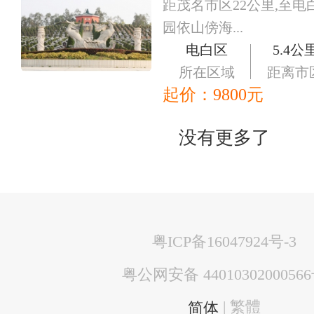
距茂名市区22公里,至电
园依山傍海...
电白区
5.4公
所在区域
距离市
起价：
9800
元
没有更多了
粤ICP备16047924号-3
粤公网安备 4401030200056
| 繁體
简体