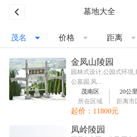
墓地大全
茂名
价格
距离
金凤山陵园
园林式设计,公园式环境,
公墓园,风...
茂南区
20公
所在区域
距离市
起价：
11800
元
凤岭陵园